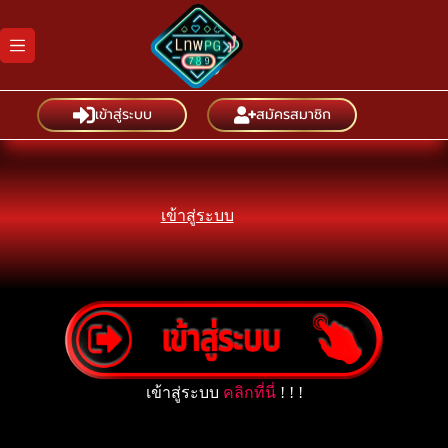
Skip
to
content
เข้าสู่ระบบ
สมัครสมาชิก
เข้าสู่ระบบ
เข้าสู่ระบบ
คลิกที่นี่
! ! !