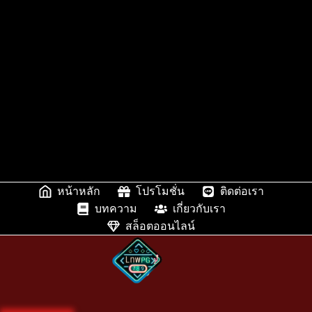
หน้าหลัก
โปรโมชั่น
ติดต่อเรา
บทความ
เกี่ยวกับเรา
สล็อตออนไลน์